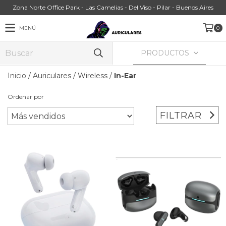
Zona Norte Office Park - Las Camelias - Del Viso - Pilar - Buenos Aires
MENÚ
0
PRODUCTOS
Inicio
/
Auriculares
/
Wireless
/
In-Ear
Ordenar por
FILTRAR