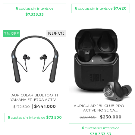
6
cuotas sin interés de
6
cuotas sin interés de
$7.420
$7.333,33
NUEVO
7
%
OFF
AURICULAR BLUETOOTH
YAMAHA EP-E70A ACTIV...
AURICULAR JBL CLUB PRO +
$441.000
$472.500
ACTIVE NOISE CA...
$230.000
$257.460
6
cuotas sin interés de
$73.500
6
cuotas sin interés de
$38.333,33