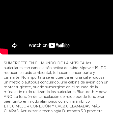
SUMÉRGETE EN EL MUNDO DE LA MÚSICA: los
auriculares con cancelación activa de ruido Mpow H19 IPO
reducen el ruido ambiental, te hacen concentrarte y
calmarte. No importa si se encuentra en una calle ruidosa,
un metro o autobús concurrido, una cabina de avión con un
motor rugiente, puede sumergirse en el mundo de la
música sin ruido utilizando los auriculares Bluetooth Mpow
ANC. La función de cancelación de ruido puede funcionar
bien tanto en modo alámbrico como inalámbrico.
BT 5.0 MEJOR CONEXIÓN Y CVC8.0 LLAMADAS MÁS
CLARAS: Actualizar la tecnología Bluetooth 5.0 promete