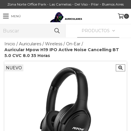
Zona Norte Office Park - Las Camelias - Del Viso - Pilar - Buenos Aires
MENÚ
0
PRODUCTOS
Inicio
/
Auriculares
/
Wireless
/
On-Ear
/
Auricular Mpow H19 IPO Active Noise Cancelling BT
5.0 CVC 8.0 35 Horas
NUEVO