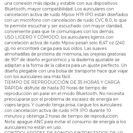
una conexión más rápida y estable con sus dispositivos
Bluetooth, mayor compatibilidad. Los auriculares con
cancelación activa de ruido Mpow H19 IPO están diseñados
con un micrófono con cancelación de ruido CVC 8.0, lo que
te permite escuchar y ser escuchado con mayor claridad,
conveniente para que te comuniques con los demás.
USO LIGERO Y CÓMODO: los auriculares ligeros con
cancelación activa de ruido Mpow pesan solo 8,47 oz (240
g), no encontrará carga para sus oídos. Las suaves
almohadillas de proteína de memoria, las orejeras giratorias
de 90° de diseño ergonómico y la diadema ajustable se
adaptan a la forma de la cabeza para un ajuste perfecto. Un
diseño plegable con una bolsa de transporte hace que viajar
con los auriculares sea más fácil.
TIEMPO DE REPRODUCCIÓN DE 35 HORAS Y CARGA
RÁPIDA: disfrute de hasta 30 horas de tiempo de
reproducción sin parar en el modo Bluetooth. No necesita
preocuparse por el problema de escasez de energía en
viajes largos. Y cuando tenga prisa, cargue los auriculares
con cancelación activa de ruido H19 IPO durante 10
minutos y obtenga 2 horas de tiempo de reproducción.
Nota: apague ANC para evitar el consumo de energía si los
auriculares no están en uso.
CONTROLADORES DE SONIDO SINTONIZADOS DE 40