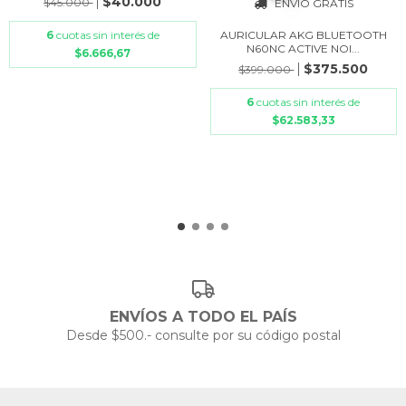
$40.000
$45.000
ENVÍO GRATIS
AURICULAR AKG BLUETOOTH
6
cuotas sin interés de
N60NC ACTIVE NOI...
$6.666,67
$375.500
$399.000
6
cuotas sin interés de
$62.583,33
ENVÍOS A TODO EL PAÍS
Desde $500.- consulte por su código postal